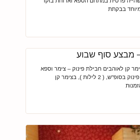
, שהייה פרטית במתחם הספא וארוחת בוקר
יוחד בבקתת
 מבצע סוף שבוע
מר קן לאוהבים חבילת פינוק – צימר וספא
באמירים מחיר לחבילת פינוק בסופ"ש, ( 2 לילות ), בצימר קן