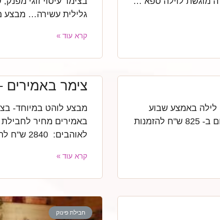
רה מוגשת לוילה ספא …
בצימר עיסוי זוגי מפנק
גלילית עשירה… מבצע מ
קרא עוד »
צימר באמירים –
 לילה באמצע שבוע
מבצע לוהט במיוחד- בצי
בצימר רומנטי – קן לאוהבים רק ב- 700 במקום ב- 825 ש"ח להזמנות
לאוהבים: 2840 ש"ח להזמנות
קרא עוד »
חבילת פינוק