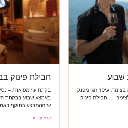
 שבוע
חבילת פינוק ב
צימר, עיסוי זוגי מפנק
בקתת עץ מפוארת – נסיכ
לצימר … חבילת פינוק
ש"חהמבצע בתוקף באמצ
קרא עוד »