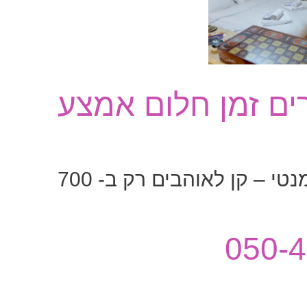
ים זמן חלום אמצע
לילה באמצע שבוע בצימר רומנטי – קן לאוהבים רק ב- 700